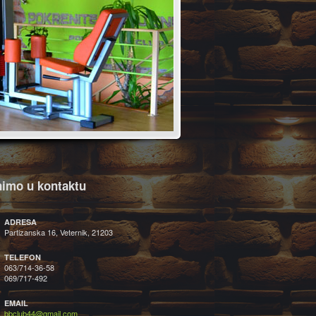
imo u kontaktu
ADRESA
Partizanska 16, Veternik, 21203
TELEFON
063/714-36-58
069/717-492
EMAIL
bbclub44@gmail.com